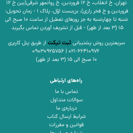
تهران، خ انقلاب، خ 12 فروردین، خ روانمهر شرقی(بین خ 12
فروردین و خ فخر رازی)، بن‌بست اوّل، پلاک 1 - زمان تحویل:
شنبه تا چهارشنبه به جز روزهای تعطیل از ساعت 10 صبح الی
15 (3 بعد از ظهر) - قبل از تشریف آوردن تماس بگیرید
سریعترین روش پشتیبانی
ثبت تیکت
از طریق پنل کاربری
021-66410976 | 09030925756
10 صبح الی 15 (3 بعد از ظهر)
راه‌های ارتباطی
تماس با ما
سوالات متداول
درباره‌ی ما
شرایط ارسال کتاب
قوانین و مقررات
شماره حساب‌ها