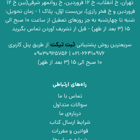
تهران، خ انقلاب، خ 12 فروردین، خ روانمهر شرقی(بین خ 12
فروردین و خ فخر رازی)، بن‌بست اوّل، پلاک 1 - زمان تحویل:
شنبه تا چهارشنبه به جز روزهای تعطیل از ساعت 10 صبح الی
15 (3 بعد از ظهر) - قبل از تشریف آوردن تماس بگیرید
سریعترین روش پشتیبانی
ثبت تیکت
از طریق پنل کاربری
021-66410976 | 09030925756
10 صبح الی 15 (3 بعد از ظهر)
راه‌های ارتباطی
تماس با ما
سوالات متداول
درباره‌ی ما
شرایط ارسال کتاب
قوانین و مقررات
شماره حساب‌ها