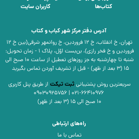
کتاب‌ها
کاربران سایت
آدرس دفتر مرکز شهر کباب و کتاب
تهران، خ انقلاب، خ 12 فروردین، خ روانمهر شرقی(بین خ 12
فروردین و خ فخر رازی)، بن‌بست اوّل، پلاک 1 - زمان تحویل:
شنبه تا چهارشنبه به جز روزهای تعطیل از ساعت 10 صبح الی
15 (3 بعد از ظهر) - قبل از تشریف آوردن تماس بگیرید
سریعترین روش پشتیبانی
ثبت تیکت
از طریق پنل کاربری
021-66410976 | 09030925756
10 صبح الی 15 (3 بعد از ظهر)
راه‌های ارتباطی
تماس با ما