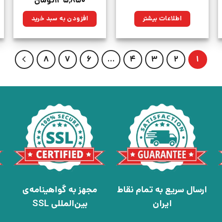
۱۳۵,۸۵۰
تومان
اصلی:
فعلی:
ن.
۱۹۰,۰۰۰تومان
۱۳۵,۸۵۰تومان.
اطلاعات بیشتر
افزودن به سبد خرید
بود.
8
7
6
…
4
3
2
1
ارسال سریع به تمام نقاط
مجهز به گواهینامه‌ی
ایران
بین‌المللی SSL