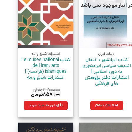
ر انبار موجود نمی باشد
ادبیات ایران
انتشارات شمع و مه
کتاب ایرانشهر : انتقال
کتاب Le musee national
اندیشه سیاسی ایرانشهری
de l’Iran: arts
به دوره اسلامی |
islamiques (فرانسه) |
انتشارات دفتر پژوهش
انتشارات شمع و مه
های فرهنگی
۱,۲۰۰,۰۰۰
تومان
قیمت
قیمت
۸۵۸,۰۰۰
تومان
اصلی:
فعلی:
۱,۲۰۰,۰۰۰تومان
۸۵۸,۰۰۰تومان.
اطلاعات بیشتر
افزودن به سبد خرید
بود.