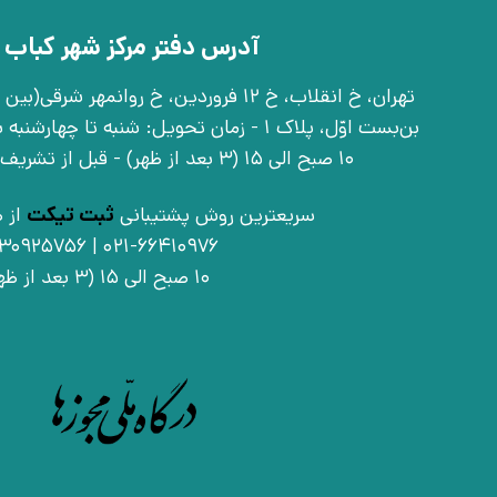
آدرس دفتر مرکز شهر کباب 
بن‌بست اوّل، پلاک 1 - زمان تحویل: شنبه تا 
10 صبح الی 15 (3 بعد از ظهر) - قبل از تشریف آوردن تماس بگیرید
سریعترین روش پشتیبانی
ثبت تیکت
از ط
021-66410976 | 09030925756
10 صبح الی 15 (3 بعد از ظهر)