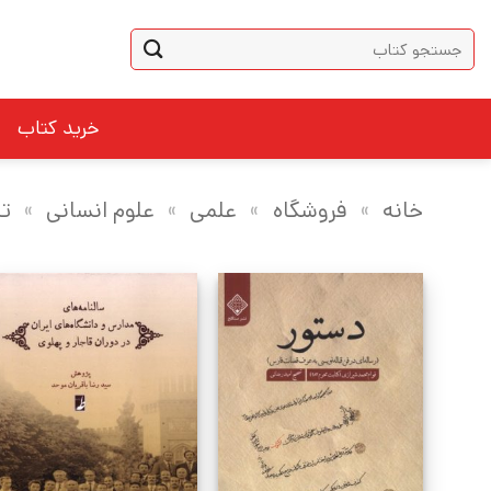
Ski
جستجو
t
برای:
conten
خرید کتاب
خانه
»
فروشگاه
»
علمی
»
علوم انسانی
»
تا