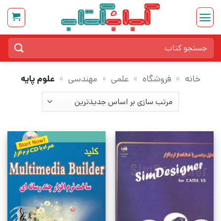
Ski
t
conten
جستجو
برای:
خانه
»
فروشگاه
»
علمی
»
مهندسی
»
علوم پایه