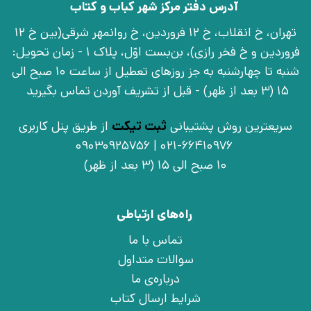
آدرس دفتر مرکز شهر کباب و کتاب
تهران، خ انقلاب، خ 12 فروردین، خ روانمهر شرقی(بین خ 12
فروردین و خ فخر رازی)، بن‌بست اوّل، پلاک 1 - زمان تحویل:
شنبه تا چهارشنبه به جز روزهای تعطیل از ساعت 10 صبح الی
15 (3 بعد از ظهر) - قبل از تشریف آوردن تماس بگیرید
سریعترین روش پشتیبانی
ثبت تیکت
از طریق پنل کاربری
021-66410976 | 09030925756
10 صبح الی 15 (3 بعد از ظهر)
راه‌های ارتباطی
تماس با ما
سوالات متداول
درباره‌ی ما
شرایط ارسال کتاب