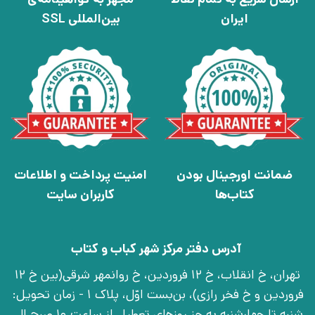
ایران
بین‌المللی SSL
ضمانت اورجینال بودن
امنیت پرداخت و اطلاعات
کتاب‌ها
کاربران سایت
آدرس دفتر مرکز شهر کباب و کتاب
تهران، خ انقلاب، خ 12 فروردین، خ روانمهر شرقی(بین خ 12
فروردین و خ فخر رازی)، بن‌بست اوّل، پلاک 1 - زمان تحویل:
شنبه تا چهارشنبه به جز روزهای تعطیل از ساعت 10 صبح الی