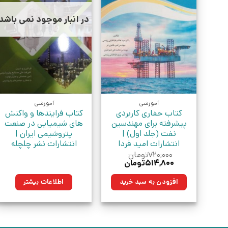
در انبار موجود نمی باشد
آموزشی
آموزشی
کتاب حفاری کاربردی
کتاب فرایندها و واکنش
پیشرفته برای مهندسین
های شیمیایی در صنعت
نفت (جلد اول) |
پتروشیمی ایران |
انتشارات امید فردا
انتشارات نشر چلچله
۷۲۰,۰۰۰
تومان
قیمت
قیمت
۵۱۴,۸۰۰
تومان
اصلی:
فعلی:
۷۲۰,۰۰۰تومان
۵۱۴,۸۰۰تومان.
افزودن به سبد خرید
اطلاعات بیشتر
بود.