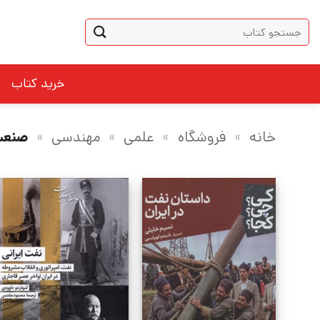
Ski
جستجو
t
برای:
conten
خرید کتاب
خانه
»
فروشگاه
»
علمی
»
مهندسی
»
صنعت