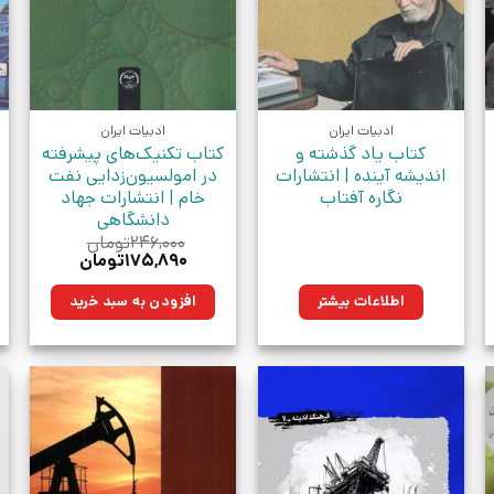
ادبیات ایران
ادبیات ایران
کتاب یاد گذشته و
کتاب تکنیک‌های پیشرفته
اندیشه آینده | انتشارات
در امولسیون‌زدایی نفت
نگاره آفتاب
خام | انتشارات جهاد
دانشگاهی
۲۴۶,۰۰۰
تومان
قیمت
قیمت
۱۷۵,۸۹۰
تومان
اصلی:
فعلی:
ان.
۲۴۶,۰۰۰تومان
۱۷۵,۸۹۰تومان.
اطلاعات بیشتر
افزودن به سبد خرید
بود.