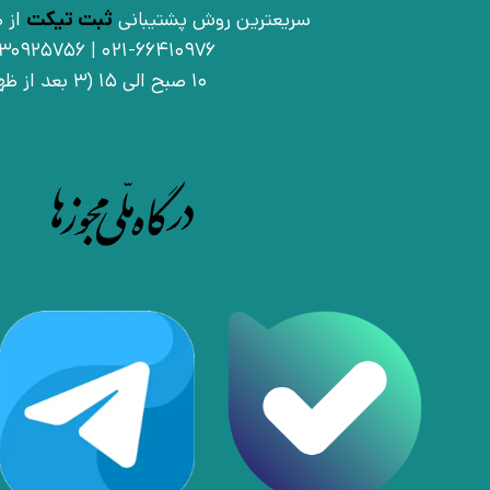
سریعترین روش پشتیبانی
ثبت تیکت
از ط
021-66410976 | 09030925756
10 صبح الی 15 (3 بعد از ظهر)