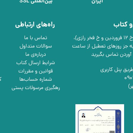
ایران
بین‌المللی SSL
و کتاب
راه‌های ارتباطی
تهران، خ انقلاب، خ 12 فروردین، خ روانمهر شرقی(بین خ 12 فروردین و خ فخر رازی)،
تماس با ما
چهارشنبه به جز روزهای تعطیل از ساعت
سوالات متداول
درباره‌ی ما
شرایط ارسال کتاب
ریق پنل کاربری
قوانین و مقررات
شماره حساب‌ها
ک
رهگیری مرسولات پستی