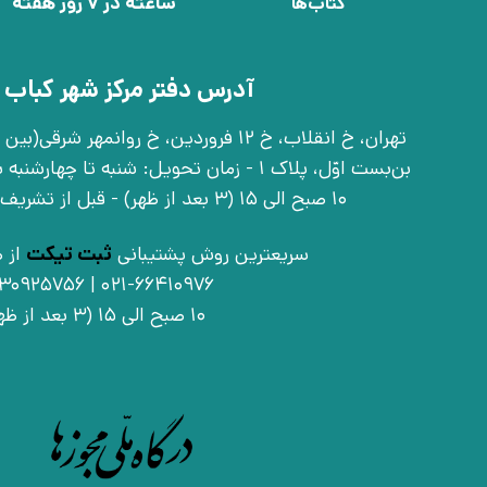
ساعته در 7 روز هفته
کتاب‌ها
آدرس دفتر مرکز شهر کباب 
بن‌بست اوّل، پلاک 1 - زمان تحویل: شنبه تا 
10 صبح الی 15 (3 بعد از ظهر) - قبل از تشریف آوردن تماس بگیرید
سریعترین روش پشتیبانی
ثبت تیکت
از ط
021-66410976 | 09030925756
10 صبح الی 15 (3 بعد از ظهر)