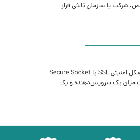
، شرکت یا سازمانِ ثالثی قرار
کباب و کتاب متعهّد می‌شود که تمام فعّالیت‌های وب‌سایت، تحتِ پروتکلِ امنیتیِ SSL یا Secure Socket
باطات میان یک سرویس‌دهنده و یک