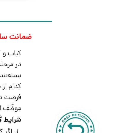
ضمانت سلا
کباب و ک
در مرحله
بسته‌بند
فرصت دار
موظّف ا
شرایط گ
اگر ک