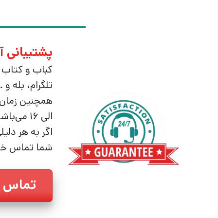
پشتیبانی آنلاین ۲۴ ساعته 
کباب و کتاب م
تلگرام، بله و … به صورت 24 ساعته و در 7 روز هفته
الی 16 می‌باشد.(در تمام روزهای سال به جز روزهای تعطیل)
اگر به هر دلی
شما تماس خو
تماس ب