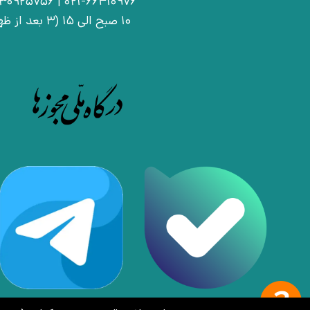
021-66410976 | 09030925756
10 صبح الی 15 (3 بعد از ظهر)