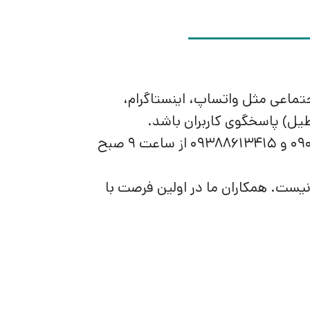
جتماعی مثل واتساپ، اینستاگرام،
همچنین زمان پاسخگویی از طریق تلفن تماس با شماره‌ی 09030925756 و 09388613415 از ساعت 9 صبح
 نیست. همکاران ما در اولین فرصت با