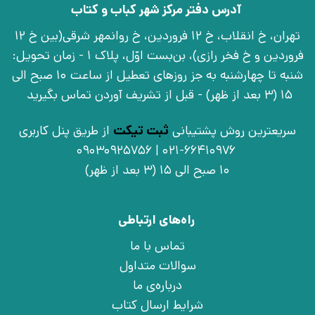
آدرس دفتر مرکز شهر کباب و کتاب
تهران، خ انقلاب، خ 12 فروردین، خ روانمهر شرقی(بین خ 12
فروردین و خ فخر رازی)، بن‌بست اوّل، پلاک 1 - زمان تحویل:
شنبه تا چهارشنبه به جز روزهای تعطیل از ساعت 10 صبح الی
15 (3 بعد از ظهر) - قبل از تشریف آوردن تماس بگیرید
سریعترین روش پشتیبانی
ثبت تیکت
از طریق پنل کاربری
021-66410976 | 09030925756
10 صبح الی 15 (3 بعد از ظهر)
راه‌های ارتباطی
تماس با ما
سوالات متداول
درباره‌ی ما
شرایط ارسال کتاب