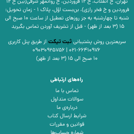
تهران، خ انقلاب، خ 12 فروردین، خ روانمهر شرقی(بین خ 12
فروردین و خ فخر رازی)، بن‌بست اوّل، پلاک 1 - زمان تحویل:
شنبه تا چهارشنبه به جز روزهای تعطیل از ساعت 10 صبح الی
15 (3 بعد از ظهر) - قبل از تشریف آوردن تماس بگیرید
سریعترین روش پشتیبانی
ثبت تیکت
از طریق پنل کاربری
021-66410976 | 09030925756
10 صبح الی 15 (3 بعد از ظهر)
راه‌های ارتباطی
تماس با ما
سوالات متداول
درباره‌ی ما
شرایط ارسال کتاب
قوانین و مقررات
شماره حساب‌ها