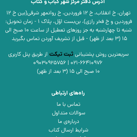
آدرس دفتر مرکز شهر کباب و کتاب
تهران، خ انقلاب، خ 12 فروردین، خ روانمهر شرقی(بین خ 12
فروردین و خ فخر رازی)، بن‌بست اوّل، پلاک 1 - زمان تحویل:
شنبه تا چهارشنبه به جز روزهای تعطیل از ساعت 10 صبح الی
15 (3 بعد از ظهر) - قبل از تشریف آوردن تماس بگیرید
سریعترین روش پشتیبانی
ثبت تیکت
از طریق پنل کاربری
021-66410976 | 09030925756
10 صبح الی 15 (3 بعد از ظهر)
راه‌های ارتباطی
تماس با ما
سوالات متداول
درباره‌ی ما
شرایط ارسال کتاب