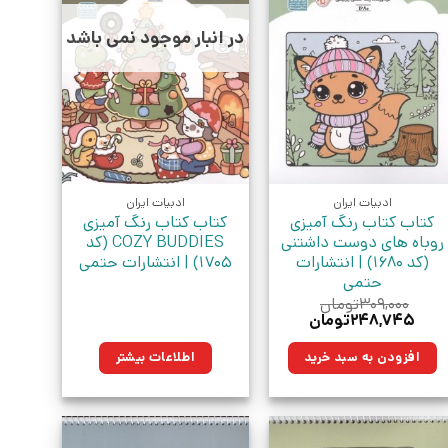
در انبار موجود نمی باشد
ادبیات ایران
ادبیات ایران
کتاب کتاب رنگ آمیزی
کتاب کتاب رنگ آمیزی
روباه های دوست داشتنی
COZY BUDDIES (کد
(کد 1680) | انتشارات
1705) | انتشارات حتمی
حتمی
۳۰۹,۰۰۰
تومان
قیمت
قیمت
۲۴۸,۷۴۵
تومان
اصلی:
فعلی:
۳۰۹,۰۰۰تومان
۲۴۸,۷۴۵تومان.
افزودن به سبد خرید
اطلاعات بیشتر
بود.