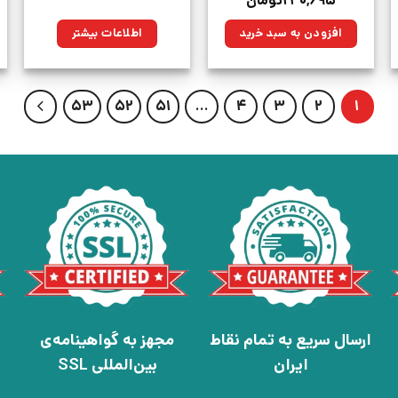
۲۴۰,۶۹۵
تومان
اصلی:
فعلی:
۲۹۹,۰۰۰تومان
۲۴۰,۶۹۵تومان.
افزودن به سبد خرید
اطلاعات بیشتر
بود.
53
52
51
…
4
3
2
1
ارسال سریع به تمام نقاط
مجهز به گواهینامه‌ی
ایران
بین‌المللی SSL