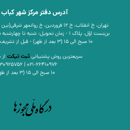
آدرس دفتر مرکز شهر کباب 
بن‌بست اوّل، پلاک 1 - زمان تحویل: شنبه تا 
10 صبح الی 15 (3 بعد از ظهر) - قبل از تشریف آوردن تماس بگیرید
سریعترین روش پشتیبانی
ثبت تیکت
از ط
021-66410976 | 09030925756
10 صبح الی 15 (3 بعد از ظهر)