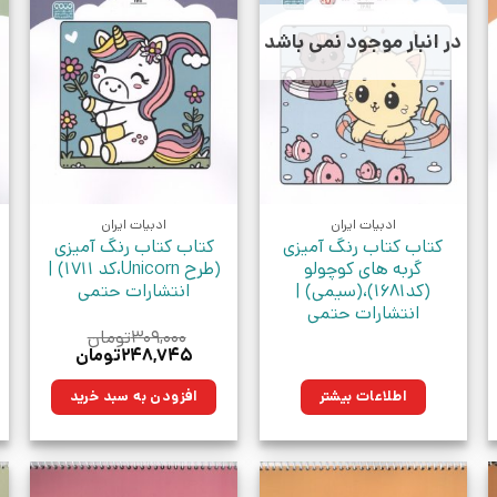
در انبار موجود نمی باشد
ادبیات ایران
ادبیات ایران
کتاب کتاب رنگ آمیزی
کتاب کتاب رنگ آمیزی
گربه های کوچولو
(طرح Unicorn،کد 1711) |
(کد1681)،(سیمی) |
انتشارات حتمی
انتشارات حتمی
۳۰۹,۰۰۰
تومان
قیمت
قیمت
۲۴۸,۷۴۵
تومان
اصلی:
فعلی:
ومان.
۳۰۹,۰۰۰تومان
۲۴۸,۷۴۵تومان.
اطلاعات بیشتر
افزودن به سبد خرید
بود.