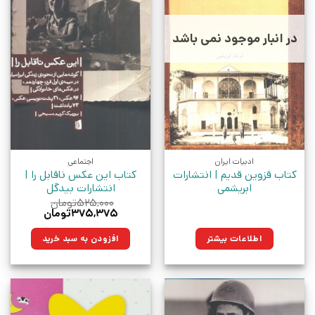
در انبار موجود نمی باشد
ادبیات ایران
اجتماعی
کتاب قزوین قدیم | انتشارات
کتاب این عکس ناقابل را |
ابریشمی
انتشارات بیدگل
۵۲۵,۰۰۰
تومان
قیمت
قیمت
۳۷۵,۳۷۵
تومان
اصلی:
فعلی:
۵۲۵,۰۰۰تومان
۳۷۵,۳۷۵تومان.
اطلاعات بیشتر
افزودن به سبد خرید
بود.