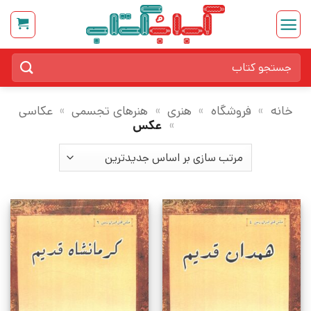
Ski
t
conten
جستجو
برای:
خانه
»
فروشگاه
»
هنری
»
هنرهای تجسمی
»
عکاسی
»
عکس