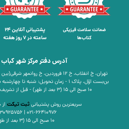
پشتیبانی آنلاین 24
ضمانت سلامت فیزیکی
ساعته در 7 روز هفته
کتاب‌ها
آدرس دفتر مرکز شهر کباب 
بن‌بست اوّل، پلاک 1 - زمان تحویل: شنبه تا 
10 صبح الی 15 (3 بعد از ظهر) - قبل از تشریف آوردن تماس بگیرید
سریعترین روش پشتیبانی
ثبت تیکت
از ط
021-66410976 | 09030925756
10 صبح الی 15 (3 بعد از ظهر)