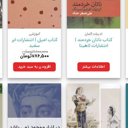
ادبیات آلمان
آموزشی
کتاب ناتان خردمند |
کتاب امیل | انتشارات ابر
انتشارات لاهیتا
سفید
۱,۱۰۰,۰۰۰
تومان
قیمت
قیمت
۷۸۶,۵۰۰
تومان
اصلی:
فعلی:
ان.
۱,۱۰۰,۰۰۰تومان
۷۸۶,۵۰۰تومان.
اطلاعات بیشتر
افزودن به سبد خرید
بود.
در انبار موجود نمی باشد