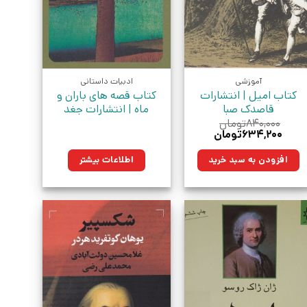
آموزشی
ادبیات داستانی
کتاب امیل | انتشارات
کتاب قصه های باران و
قاصدک صبا
ماه | انتشارات جغد
۸۴۰,۰۰۰
تومان
قیمت
قیمت
۶۳۴,۲۰۰
تومان
اصلی:
فعلی:
۸۴۰,۰۰۰تومان
۶۳۴,۲۰۰تومان.
افزودن به سبد خرید
اطلاعات بیشتر
بود.