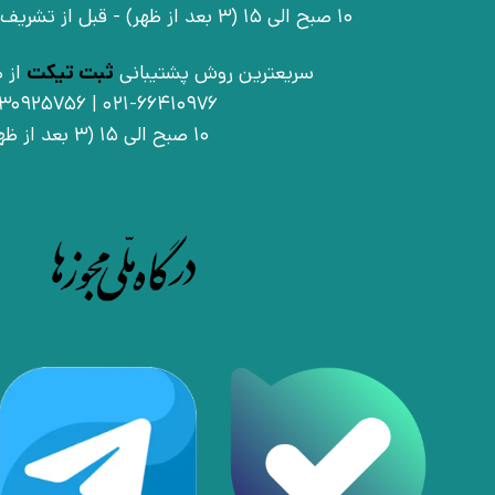
10 صبح الی 15 (3 بعد از ظهر) - قبل از تشریف آوردن تماس بگیرید
سریعترین روش پشتیبانی
ثبت تیکت
از ط
021-66410976 | 09030925756
10 صبح الی 15 (3 بعد از ظهر)