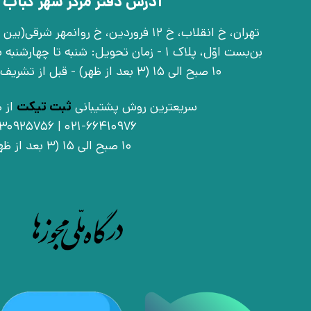
آدرس دفتر مرکز شهر کباب 
بن‌بست اوّل، پلاک 1 - زمان تحویل: شنبه تا 
10 صبح الی 15 (3 بعد از ظهر) - قبل از تشریف آوردن تماس بگیرید
سریعترین روش پشتیبانی
ثبت تیکت
از ط
021-66410976 | 09030925756
10 صبح الی 15 (3 بعد از ظهر)