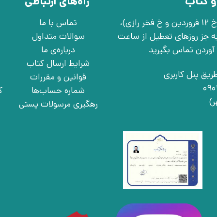
و کتاب
راه‌های ارتباطی
تهران، خ انقلاب، خ 12 فروردین، خ روانمهر شرقی(بین خ 12 فروردین و خ فخر رازی)،
تماس با ما
چهارشنبه به جز روزهای تعطیل از ساعت
سوالات متداول
درباره‌ی ما
شرایط ارسال کتاب
ریق پنل کاربری
قوانین و مقررات
شماره حساب‌ها
ک
رهگیری مرسولات پستی