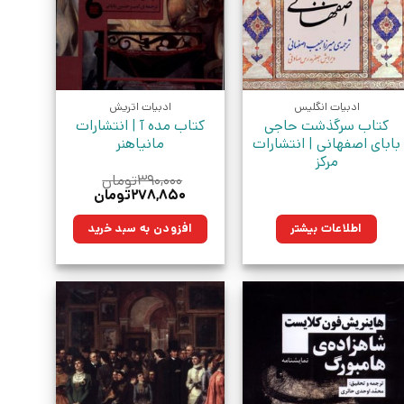
ادبیات انگلیس
ادبیات اتریش
کتاب سرگذشت حاجی
کتاب مده آ | انتشارات
بابای اصفهانی | انتشارات
مانیاهنر
مرکز
۳۹۰,۰۰۰
تومان
قیمت
قیمت
۲۷۸,۸۵۰
تومان
اصلی:
فعلی:
۳۹۰,۰۰۰تومان
۲۷۸,۸۵۰تومان.
اطلاعات بیشتر
افزودن به سبد خرید
بود.