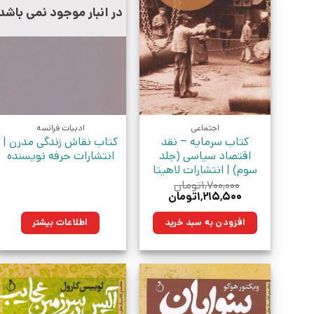
در انبار موجود نمی باشد
اجتماعی
ادبیات فرانسه
کتاب سرمایه – نقد
کتاب نقاش زندگی مدرن |
اقتصاد سیاسی (جلد
انتشارات حرفه نویسنده
سوم) | انتشارات لاهیتا
۱,۷۰۰,۰۰۰
تومان
قیمت
قیمت
۱,۲۱۵,۵۰۰
تومان
اصلی:
فعلی:
۱,۷۰۰,۰۰۰تومان
۱,۲۱۵,۵۰۰تومان.
افزودن به سبد خرید
اطلاعات بیشتر
بود.