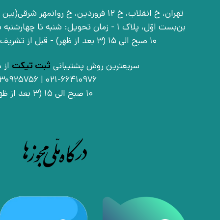
بن‌بست اوّل، پلاک 1 - زمان تحویل: شنبه تا 
10 صبح الی 15 (3 بعد از ظهر) - قبل از تشریف آوردن تماس بگیرید
سریعترین روش پشتیبانی
ثبت تیکت
از ط
021-66410976 | 09030925756
10 صبح الی 15 (3 بعد از ظهر)