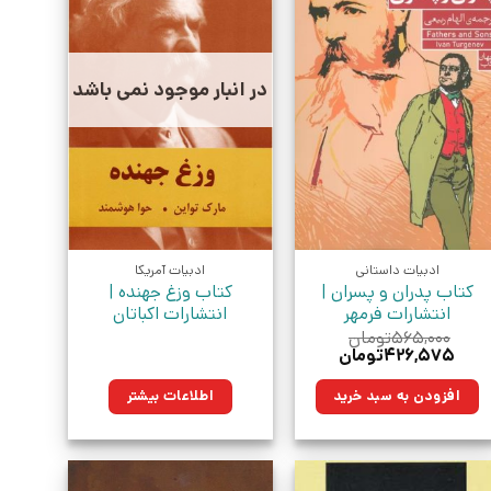
در انبار موجود نمی باشد
ادبیات داستانی
ادبیات آمریکا
کتاب پدران و پسران |
کتاب وزغ جهنده |
انتشارات فرمهر
انتشارات اکباتان
۵۶۵,۰۰۰
تومان
قیمت
قیمت
۴۲۶,۵۷۵
تومان
اصلی:
فعلی:
۵۶۵,۰۰۰تومان
۴۲۶,۵۷۵تومان.
افزودن به سبد خرید
اطلاعات بیشتر
بود.