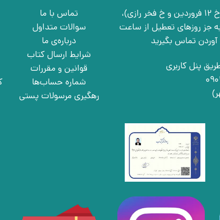
تهران، خ انقلاب، خ 12 فروردین، خ روانمهر شرقی(بین خ 12 فروردین و خ فخر رازی)،
تماس با ما
چهارشنبه به جز روزهای تعطیل از ساعت
سوالات متداول
درباره‌ی ما
شرایط ارسال کتاب
ریق پنل کاربری
قوانین و مقررات
شماره حساب‌ها
ک
رهگیری مرسولات پستی