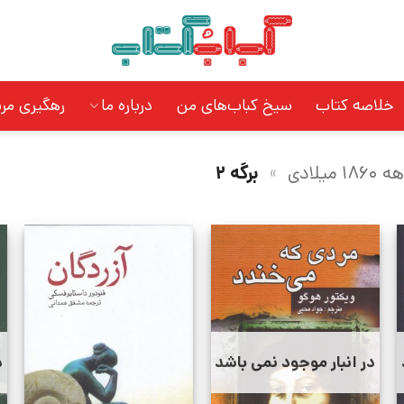
خلاصه کتاب
سیخ کباب‌های من
درباره ما
رهگیری مر
186 میلادی
»
برگه 2
در انبار موجود نمی باشد
د