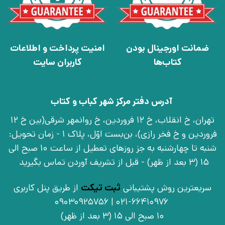
ضمانت اورجینال بودن
امنیت پرداخت و اطلاعات
کتاب‌ها
کاربران سایت
آدرس دفتر مرکز شهر کباب و کتاب
تهران، خ انقلاب، خ 12 فروردین، خ روانمهر شرقی(بین خ 12
فروردین و خ فخر رازی)، بن‌بست اوّل، پلاک 1 - زمان تحویل:
شنبه تا چهارشنبه به جز روزهای تعطیل از ساعت 10 صبح الی
15 (3 بعد از ظهر) - قبل از تشریف آوردن تماس بگیرید
سریعترین روش پشتیبانی
ثبت تیکت
از طریق پنل کاربری
021-66410976 | 09030925756
10 صبح الی 15 (3 بعد از ظهر)