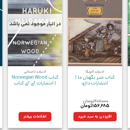
در انبار موجود نمی باشد
ادبیات آمریکا
ادبیات داستانی
کتاب شیر نگهبان ما |
کتاب Norwegian Wood
انتشارات داژو
| انتشارات آی آی کتاب
۲۰۷,۰۰۰
تومان
قیمت
قیمت
۱۵۶,۲۸۵
تومان
اصلی:
فعلی:
ان.
۲۰۷,۰۰۰تومان
۱۵۶,۲۸۵تومان.
افزودن به سبد خرید
اطلاعات بیشتر
بود.