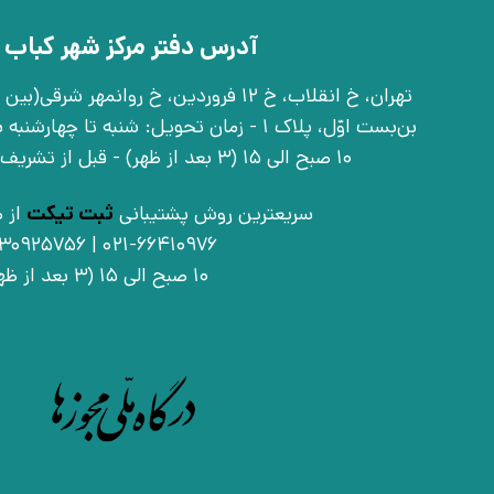
آدرس دفتر مرکز شهر کباب 
بن‌بست اوّل، پلاک 1 - زمان تحویل: شنبه تا 
10 صبح الی 15 (3 بعد از ظهر) - قبل از تشریف آوردن تماس بگیرید
سریعترین روش پشتیبانی
ثبت تیکت
از ط
021-66410976 | 09030925756
10 صبح الی 15 (3 بعد از ظهر)