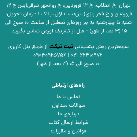
تهران، خ انقلاب، خ 12 فروردین، خ روانمهر شرقی(بین خ 12
فروردین و خ فخر رازی)، بن‌بست اوّل، پلاک 1 - زمان تحویل:
شنبه تا چهارشنبه به جز روزهای تعطیل از ساعت 10 صبح الی
15 (3 بعد از ظهر) - قبل از تشریف آوردن تماس بگیرید
سریعترین روش پشتیبانی
ثبت تیکت
از طریق پنل کاربری
021-66410976 | 09030925756
10 صبح الی 15 (3 بعد از ظهر)
راه‌های ارتباطی
تماس با ما
سوالات متداول
درباره‌ی ما
شرایط ارسال کتاب
قوانین و مقررات