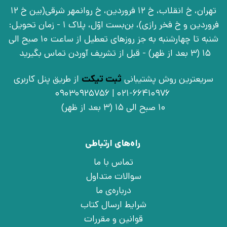
تهران، خ انقلاب، خ 12 فروردین، خ روانمهر شرقی(بین خ 12
فروردین و خ فخر رازی)، بن‌بست اوّل، پلاک 1 - زمان تحویل:
شنبه تا چهارشنبه به جز روزهای تعطیل از ساعت 10 صبح الی
15 (3 بعد از ظهر) - قبل از تشریف آوردن تماس بگیرید
سریعترین روش پشتیبانی
ثبت تیکت
از طریق پنل کاربری
021-66410976 | 09030925756
10 صبح الی 15 (3 بعد از ظهر)
راه‌های ارتباطی
تماس با ما
سوالات متداول
درباره‌ی ما
شرایط ارسال کتاب
قوانین و مقررات