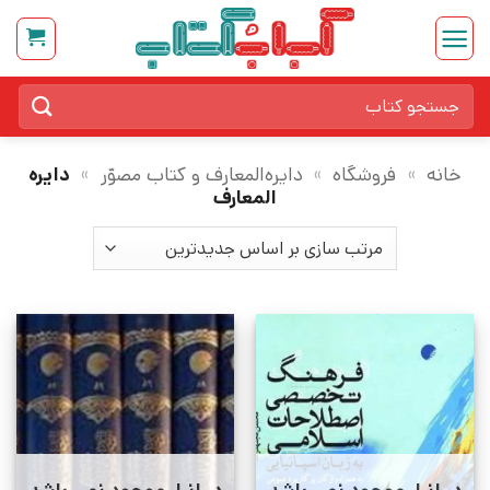
Ski
t
conten
جستجو
برای:
خانه
»
فروشگاه
»
دایره‌المعارف و کتاب مصوّر
»
دایره
المعارف