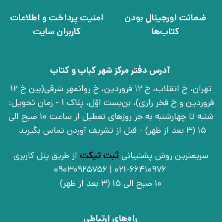
ضمانت اورجینال بودن
امنیت پرداخت و اطلاعات
کتاب‌ها
کاربران سایت
آدرس دفتر مرکز شهر کباب و کتاب
تهران، خ انقلاب، خ 12 فروردین، خ روانمهر شرقی(بین خ 12
فروردین و خ فخر رازی)، بن‌بست اوّل، پلاک 1 - زمان تحویل:
شنبه تا چهارشنبه به جز روزهای تعطیل از ساعت 10 صبح الی
15 (3 بعد از ظهر) - قبل از تشریف آوردن تماس بگیرید
سریعترین روش پشتیبانی
ثبت تیکت
از طریق پنل کاربری
021-66410976 | 09030925756
10 صبح الی 15 (3 بعد از ظهر)
راه‌های ارتباطی