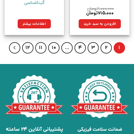
گیتاشناسی
۱,۰۰۰,۰۰۰
تومان
قیمت
قیمت
۷۱۵,۰۰۰
تومان
اصلی:
فعلی:
۱,۰۰۰,۰۰۰تومان
۷۱۵,۰۰۰تومان.
افزودن به سبد خرید
اطلاعات بیشتر
بود.
12
11
10
…
4
3
2
1
پشتیبانی آنلاین 24 ساعته
ضمانت سلامت فیزیکی