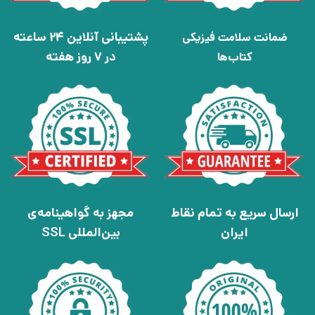
پشتیبانی آنلاین 24 ساعته
ضمانت سلامت فیزیکی
در 7 روز هفته
کتاب‌ها
ارسال سریع به تمام نقاط
مجهز به گواهینامه‌ی
ایران
بین‌المللی SSL