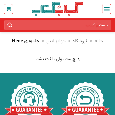
Ski
t
conten
جستجو
برای:
خانه
»
فروشگاه
»
جوایز ادبی
»
جایزه ی Nene
هیچ محصولی یافت نشد.