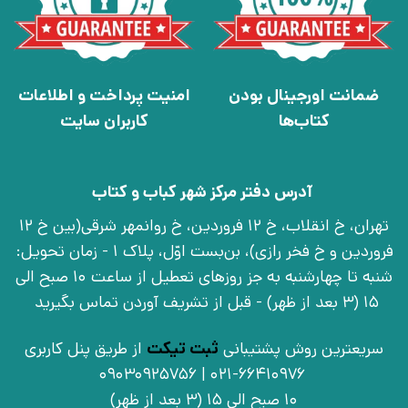
ضمانت اورجینال بودن
امنیت پرداخت و اطلاعات
کتاب‌ها
کاربران سایت
آدرس دفتر مرکز شهر کباب و کتاب
تهران، خ انقلاب، خ 12 فروردین، خ روانمهر شرقی(بین خ 12
فروردین و خ فخر رازی)، بن‌بست اوّل، پلاک 1 - زمان تحویل:
شنبه تا چهارشنبه به جز روزهای تعطیل از ساعت 10 صبح الی
15 (3 بعد از ظهر) - قبل از تشریف آوردن تماس بگیرید
سریعترین روش پشتیبانی
ثبت تیکت
از طریق پنل کاربری
021-66410976 | 09030925756
10 صبح الی 15 (3 بعد از ظهر)