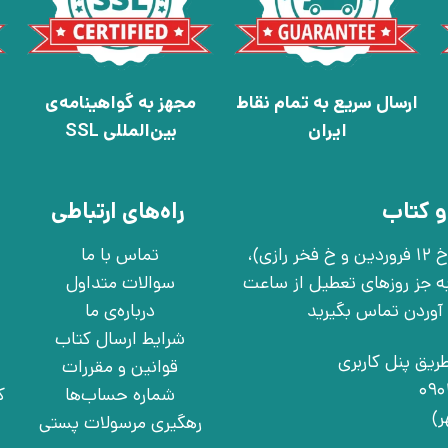
ارسال سریع به تمام نقاط
مجهز به گواهینامه‌ی
ایران
بین‌المللی SSL
و کتاب
راه‌های ارتباطی
تهران، خ انقلاب، خ 12 فروردین، خ روانمهر شرقی(بین خ 12 فروردین و خ فخر رازی)،
تماس با ما
چهارشنبه به جز روزهای تعطیل از ساعت
سوالات متداول
درباره‌ی ما
شرایط ارسال کتاب
ریق پنل کاربری
قوانین و مقررات
شماره حساب‌ها
ک
رهگیری مرسولات پستی