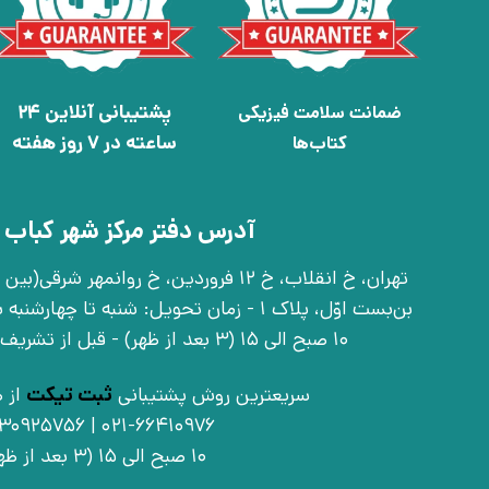
پشتیبانی آنلاین 24
ضمانت سلامت فیزیکی
ساعته در 7 روز هفته
کتاب‌ها
آدرس دفتر مرکز شهر کباب 
بن‌بست اوّل، پلاک 1 - زمان تحویل: شنبه تا 
10 صبح الی 15 (3 بعد از ظهر) - قبل از تشریف آوردن تماس بگیرید
سریعترین روش پشتیبانی
ثبت تیکت
از ط
021-66410976 | 09030925756
10 صبح الی 15 (3 بعد از ظهر)