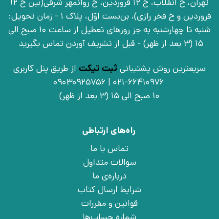
تهران، خ انقلاب، خ 12 فروردین، خ روانمهر شرقی(بین خ 12
فروردین و خ فخر رازی)، بن‌بست اوّل، پلاک 1 - زمان تحویل:
شنبه تا چهارشنبه به جز روزهای تعطیل از ساعت 10 صبح الی
15 (3 بعد از ظهر) - قبل از تشریف آوردن تماس بگیرید
سریعترین روش پشتیبانی
ثبت تیکت
از طریق پنل کاربری
021-66410976 | 09030925756
10 صبح الی 15 (3 بعد از ظهر)
راه‌های ارتباطی
تماس با ما
سوالات متداول
درباره‌ی ما
شرایط ارسال کتاب
قوانین و مقررات
شماره حساب‌ها