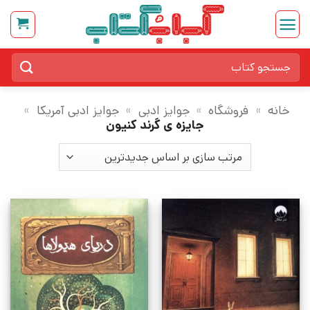
Ski
t
conten
جستجو
برای:
خانه
»
فروشگاه
»
جوایز ادبی
»
جوایز ادبی آمریکا
»
جایزه ی گرند کنیون