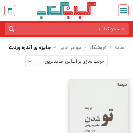
Ski
t
conten
جستجو
برای:
خانه
»
فروشگاه
»
جوایز ادبی
»
جایزه ی آندره وردت