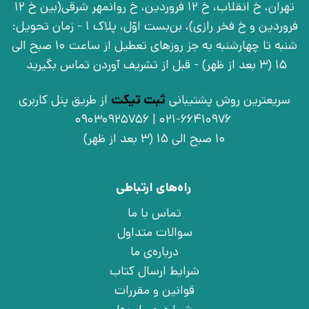
تهران، خ انقلاب، خ 12 فروردین، خ روانمهر شرقی(بین خ 12
فروردین و خ فخر رازی)، بن‌بست اوّل، پلاک 1 - زمان تحویل:
شنبه تا چهارشنبه به جز روزهای تعطیل از ساعت 10 صبح الی
15 (3 بعد از ظهر) - قبل از تشریف آوردن تماس بگیرید
سریعترین روش پشتیبانی
ثبت تیکت
از طریق پنل کاربری
021-66410976 | 09030925756
10 صبح الی 15 (3 بعد از ظهر)
راه‌های ارتباطی
تماس با ما
سوالات متداول
درباره‌ی ما
شرایط ارسال کتاب
قوانین و مقررات