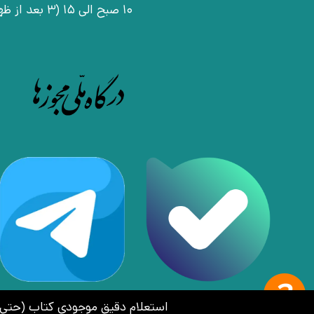
10 صبح الی 15 (3 بعد از ظهر)
استعلام دقیق موجودی کتاب (حتی کتاب‌های ن