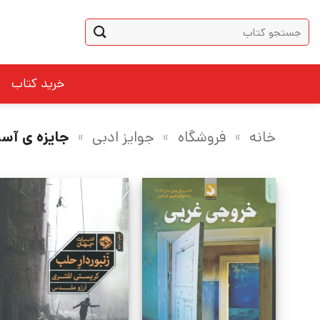
Ski
جستجو
t
برای:
conten
خرید کتاب
خانه
»
فروشگاه
»
جوایز ادبی
»
جایزه ی آسپ