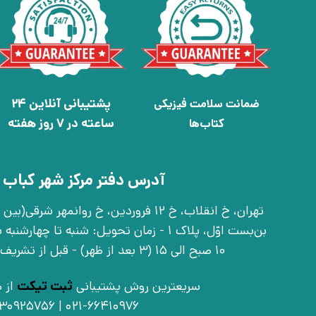
پشتیبانی آنلاین 24
ضمانت سلامت فیزیکی
ساعته در 7 روز هفته
کتاب‌ها
آدرس دفتر مرکز شهر کباب 
بن‌بست اوّل، پلاک 1 - زمان تحویل: شنبه تا 
10 صبح الی 15 (3 بعد از ظهر) - قبل از تشریف آوردن تماس بگیرید
سریعترین روش پشتیبانی
ثبت تیکت
از ط
021-66410976 | 09030925756