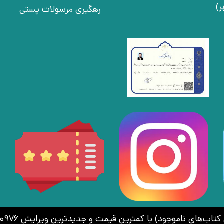
رهگیری مرسولات پستی
اموجود) با کمترین قیمت و جدیدترین ویرایش 02166410976 | 09030925756