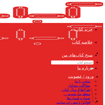
Skip
to
content
خرید کتاب
خلاصه کتاب
سیخ کباب‌های من
جستجو
برای:
درباره ما
ورود / عضویت
تماس با ما
سؤالات متداول
شرایط ارسال کتاب
متعهّد می‌شویم …
شماره حساب‌ها
قوانین و مقررات سایت