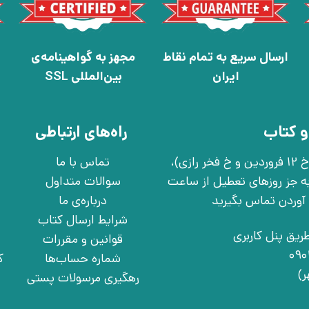
ارسال سریع به تمام نقاط
مجهز به گواهینامه‌ی
ایران
بین‌المللی SSL
و کتاب
راه‌های ارتباطی
تهران، خ انقلاب، خ 12 فروردین، خ روانمهر شرقی(بین خ 12 فروردین و خ فخر رازی)،
تماس با ما
چهارشنبه به جز روزهای تعطیل از ساعت
سوالات متداول
درباره‌ی ما
شرایط ارسال کتاب
ریق پنل کاربری
قوانین و مقررات
شماره حساب‌ها
ک
رهگیری مرسولات پستی