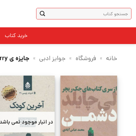
Ski
جستجو
t
برای:
conten
خرید کتاب
خانه
»
فروشگاه
»
جوایز ادبی
»
جایزه ی Barry برای داستان های جنایی
در انبار موجود نمی باشد