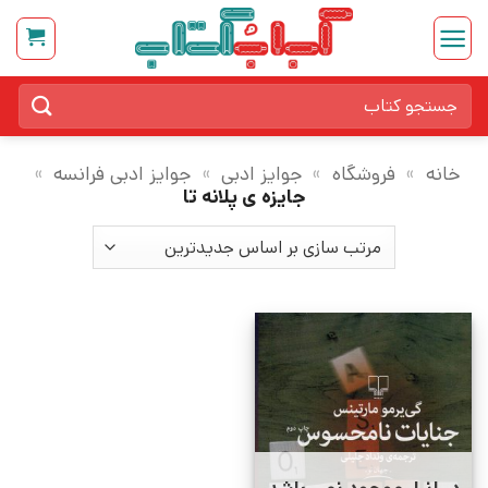
Ski
t
conten
جستجو
برای:
خانه
»
فروشگاه
»
جوایز ادبی
»
جوایز ادبی فرانسه
»
جایزه ی پلانه تا