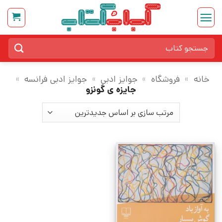
Ski
t
conten
جستجو
برای:
خانه
»
فروشگاه
»
جوایز ادبی
»
جوایز ادبی فرانسه
»
جایزه ی گونزو