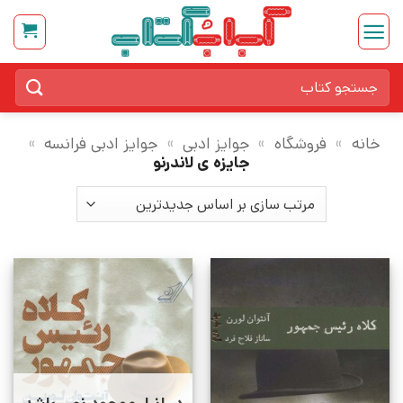
Ski
t
conten
جستجو
برای:
خانه
»
فروشگاه
»
جوایز ادبی
»
جوایز ادبی فرانسه
»
جایزه ی لاندرنو