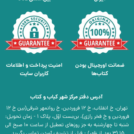
ضمانت اورجینال بودن
امنیت پرداخت و اطلاعات
کتاب‌ها
کاربران سایت
آدرس دفتر مرکز شهر کباب و کتاب
تهران، خ انقلاب، خ 12 فروردین، خ روانمهر شرقی(بین خ 12
فروردین و خ فخر رازی)، بن‌بست اوّل، پلاک 1 - زمان تحویل:
شنبه تا چهارشنبه به جز روزهای تعطیل از ساعت 10 صبح الی
15 (3 بعد از ظهر) - قبل از تشریف آوردن تماس بگیرید