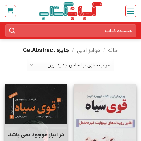
Ski
t
conten
جستجو
برای:
خانه
/
جوایز ادبی
/
جایزه GetAbstract
در انبار موجود نمی باشد