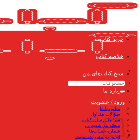
Skip
to
content
خرید کتاب
خلاصه کتاب
سیخ کباب‌های من
جستجو
برای:
درباره ما
ورود / عضویت
تماس با ما
سؤالات متداول
شرایط ارسال کتاب
متعهّد می‌شویم …
شماره حساب‌ها
قوانین و مقررات سایت