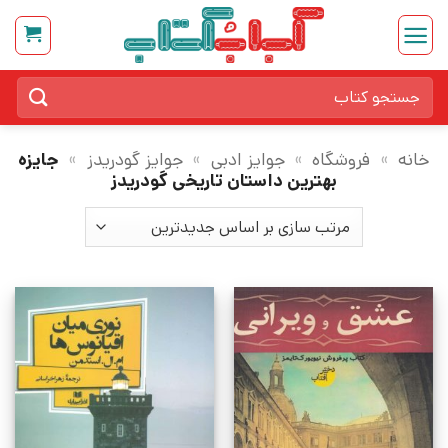
Ski
t
conten
جستجو
برای:
خانه
»
فروشگاه
»
جوایز ادبی
»
جوایز گودریدز
»
جایزه
بهترین داستان تاریخی گودریدز