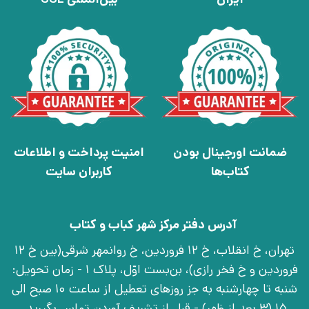
ضمانت اورجینال بودن
امنیت پرداخت و اطلاعات
کتاب‌ها
کاربران سایت
آدرس دفتر مرکز شهر کباب و کتاب
تهران، خ انقلاب، خ 12 فروردین، خ روانمهر شرقی(بین خ 12
فروردین و خ فخر رازی)، بن‌بست اوّل، پلاک 1 - زمان تحویل:
شنبه تا چهارشنبه به جز روزهای تعطیل از ساعت 10 صبح الی
15 (3 بعد از ظهر) - قبل از تشریف آوردن تماس بگیرید