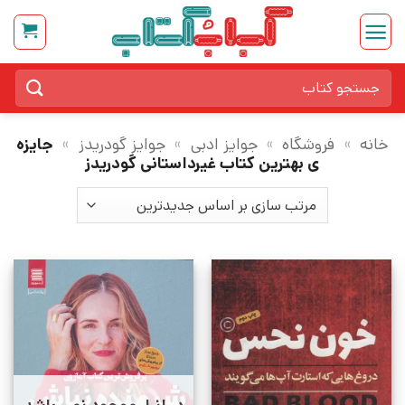
Ski
t
conten
جستجو
برای:
خانه
»
فروشگاه
»
جوایز ادبی
»
جوایز گودریدز
»
جایزه
ی بهترین کتاب غیرداستانی گودریدز