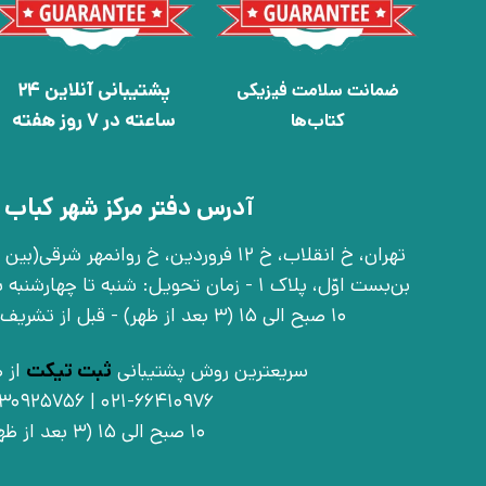
پشتیبانی آنلاین 24
ضمانت سلامت فیزیکی
ساعته در 7 روز هفته
کتاب‌ها
آدرس دفتر مرکز شهر کباب 
بن‌بست اوّل، پلاک 1 - زمان تحویل: شنبه تا 
10 صبح الی 15 (3 بعد از ظهر) - قبل از تشریف آوردن تماس بگیرید
سریعترین روش پشتیبانی
ثبت تیکت
از ط
021-66410976 | 09030925756
10 صبح الی 15 (3 بعد از ظهر)