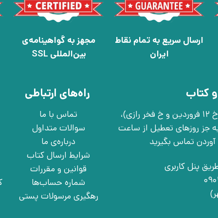
ارسال سریع به تمام نقاط
مجهز به گواهینامه‌ی
ایران
بین‌المللی SSL
و کتاب
راه‌های ارتباطی
تهران، خ انقلاب، خ 12 فروردین، خ روانمهر شرقی(بین خ 12 فروردین و خ فخر رازی)،
تماس با ما
چهارشنبه به جز روزهای تعطیل از ساعت
سوالات متداول
درباره‌ی ما
شرایط ارسال کتاب
ریق پنل کاربری
قوانین و مقررات
شماره حساب‌ها
ک
رهگیری مرسولات پستی