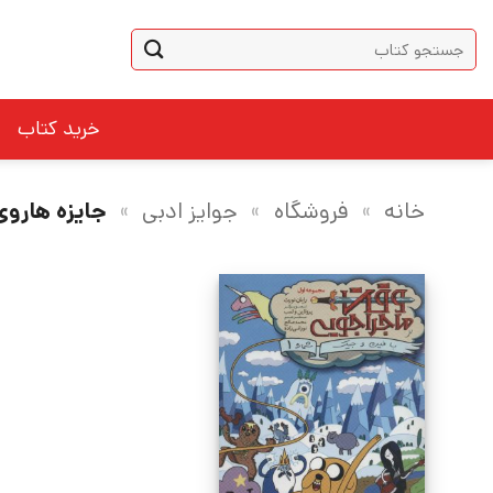
Ski
جستجو
t
برای:
conten
خرید کتاب
خانه
»
فروشگاه
»
جوایز ادبی
»
جایزه هاروی