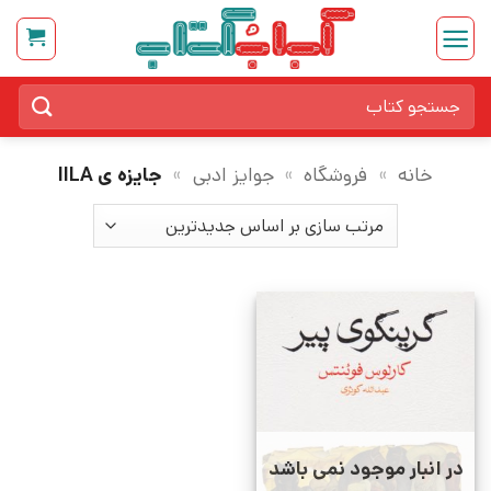
Ski
t
conten
جستجو
برای:
خانه
»
فروشگاه
»
جوایز ادبی
»
جایزه ی IILA
در انبار موجود نمی باشد