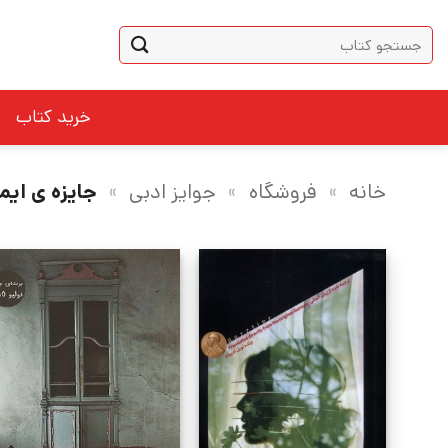
Ski
جستجو
t
برای:
conten
خرید کتاب
خانه
»
فروشگاه
»
جوایز ادبی
»
جایزه ی ایم