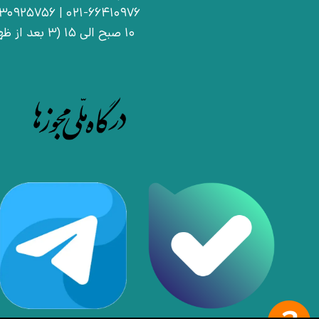
021-66410976 | 09030925756
10 صبح الی 15 (3 بعد از ظهر)