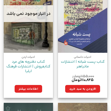
در انبار موجود نمی باشد
ادبیات داستانی
ادبیات اردن
کتاب پست شبانه | انتشارات
کتاب دفترچه های مرد
مانیاهنر
کتابفروش | انتشارات فرهنگ
ایلیا
۱۵۵,۰۰۰
تومان
قیمت
قیمت
۱۱۰,۸۲۵
تومان
اصلی:
فعلی:
۱۵۵,۰۰۰تومان
۱۱۰,۸۲۵تومان.
افزودن به سبد خرید
اطلاعات بیشتر
بود.