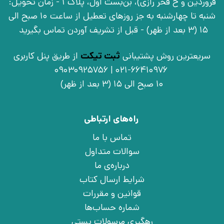
فروردین و خ فخر رازی)، بن‌بست اوّل، پلاک 1 - زمان تحویل:
شنبه تا چهارشنبه به جز روزهای تعطیل از ساعت 10 صبح الی
15 (3 بعد از ظهر) - قبل از تشریف آوردن تماس بگیرید
سریعترین روش پشتیبانی
ثبت تیکت
از طریق پنل کاربری
021-66410976 | 09030925756
10 صبح الی 15 (3 بعد از ظهر)
راه‌های ارتباطی
تماس با ما
سوالات متداول
درباره‌ی ما
شرایط ارسال کتاب
قوانین و مقررات
شماره حساب‌ها
رهگیری مرسولات پستی