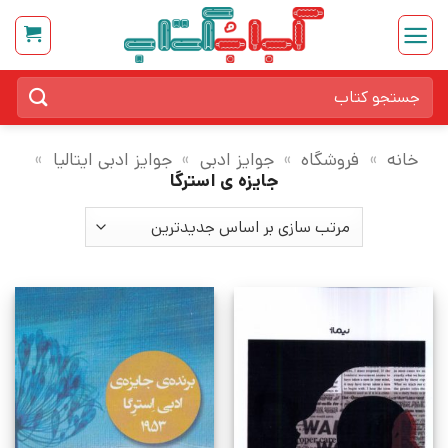
Ski
t
conten
جستجو
برای:
خانه
»
فروشگاه
»
جوایز ادبی
»
جوایز ادبی ایتالیا
»
جایزه ی استرگا