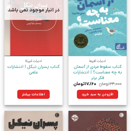
در انبار موجود نمی باشد
ادبیات آفریقا
ادبیات آمریکا
کتاب سقوط مردی از آسمان
کتاب پسران نیکل | انتشارات
به چه معناست؟ | انتشارات
علمی
فکر برتر
قیمت
قیمت
۲۴,۰۰۰
تومان
۱۷,۱۶۰
تومان
اصلی:
فعلی:
۲۴,۰۰۰تومان
۱۷,۱۶۰تومان.
افزودن به سبد خرید
اطلاعات بیشتر
بود.