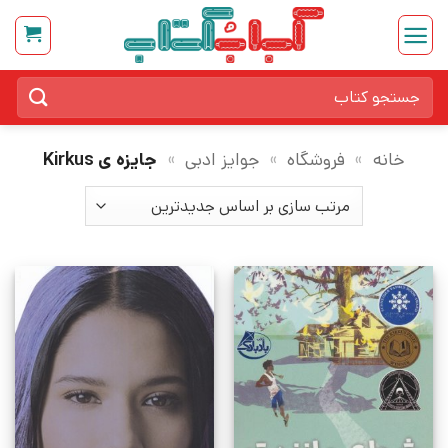
Ski
t
conten
جستجو
برای:
خانه
»
فروشگاه
»
جوایز ادبی
»
جایزه ی Kirkus