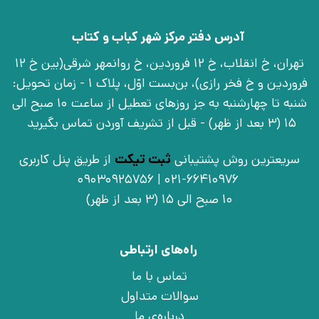
آدرس دفتر مرکز شهر کباب و کتاب
تهران، خ انقلاب، خ 12 فروردین، خ روانمهر شرقی(بین خ 12
فروردین و خ فخر رازی)، بن‌بست اوّل، پلاک 1 - زمان تحویل:
شنبه تا چهارشنبه به جز روزهای تعطیل از ساعت 10 صبح الی
15 (3 بعد از ظهر) - قبل از تشریف آوردن تماس بگیرید
سریعترین روش پشتیبانی
ثبت تیکت
از طریق پنل کاربری
021-66410976 | 09030925756
10 صبح الی 15 (3 بعد از ظهر)
راه‌های ارتباطی
تماس با ما
سوالات متداول
درباره‌ی ما