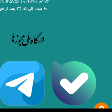
021-66410976 | 09030925756
10 صبح الی 15 (3 بعد از ظهر)