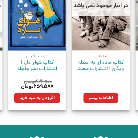
در انبار موجود نمی باشد
د
اجتماعی
ادبیات انگلیس
کتاب جاده ای به اسکله
کتاب هوای تازه |
ویگان | انتشارات مجید
انتشارات نشر چلچله
۹۲۲,۵۰۰
تومان
قیمت
قیمت
۶۵۹,۵۸۸
تومان
اصلی:
فعلی:
تومان.
۹۲۲,۵۰۰تومان
۶۵۹,۵۸۸تومان.
اطلاعات بیشتر
افزودن به سبد خرید
بود.