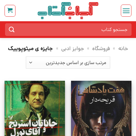
Ski
t
conten
جستجو
برای:
خانه
»
فروشگاه
»
جوایز ادبی
»
جایزه ی میثوپوییک