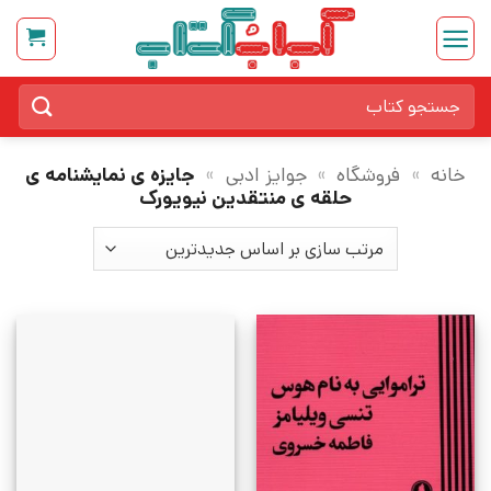
Ski
t
conten
جستجو
برای:
خانه
»
فروشگاه
»
جوایز ادبی
»
جایزه ی نمایشنامه ی
حلقه ی منتقدین نیویورک