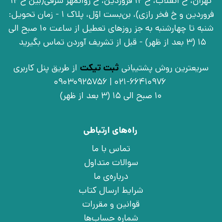
تهران، خ انقلاب، خ 12 فروردین، خ روانمهر شرقی(بین خ 12
فروردین و خ فخر رازی)، بن‌بست اوّل، پلاک 1 - زمان تحویل:
شنبه تا چهارشنبه به جز روزهای تعطیل از ساعت 10 صبح الی
15 (3 بعد از ظهر) - قبل از تشریف آوردن تماس بگیرید
سریعترین روش پشتیبانی
ثبت تیکت
از طریق پنل کاربری
021-66410976 | 09030925756
10 صبح الی 15 (3 بعد از ظهر)
راه‌های ارتباطی
تماس با ما
سوالات متداول
درباره‌ی ما
شرایط ارسال کتاب
قوانین و مقررات
شماره حساب‌ها