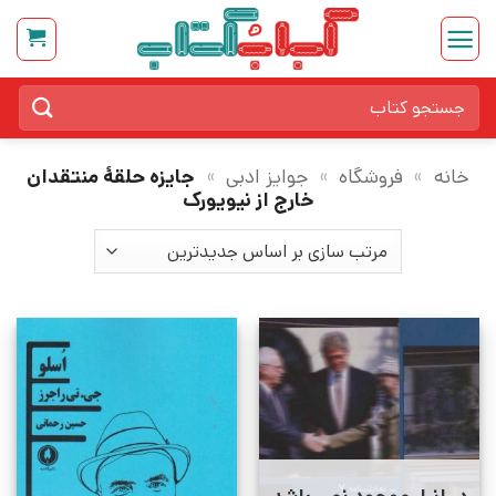
Ski
t
conten
جستجو
برای:
خانه
»
فروشگاه
»
جوایز ادبی
»
جایزه حلقهٔ منتقدان
خارج از نیویورک