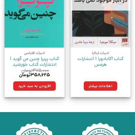
در انبار موجود نمی باشد
ادبیات ایتالیا
ادبیات اقتباسی
کتاب آکابادورا | انتشارات
کتاب پریرا چنین می گوید |
هرمس
انتشارات کتاب خورشید
۴۷۵,۰۰۰
تومان
قیمت
قیمت
۳۵۸,۶۲۵
تومان
اصلی:
فعلی:
۴۷۵,۰۰۰تومان
۳۵۸,۶۲۵تومان.
اطلاعات بیشتر
افزودن به سبد خرید
بود.