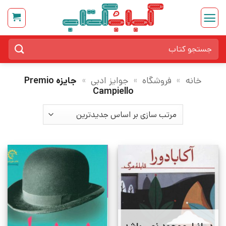
Ski
t
conten
جستجو
برای:
خانه
»
فروشگاه
»
جوایز ادبی
»
جایزه Premio
Campiello