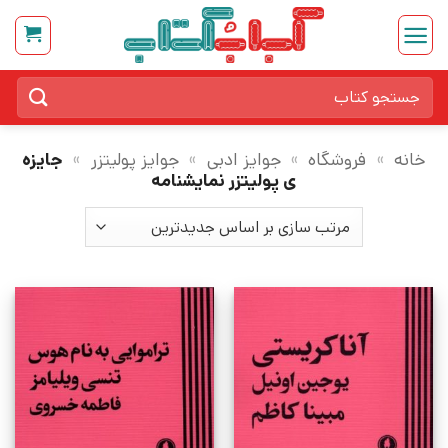
Ski
t
conten
جستجو
برای:
خانه
»
فروشگاه
»
جوایز ادبی
»
جوایز پولیتزر
»
جایزه
ی پولیتزر نمایشنامه