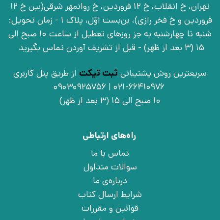
تهران، خ انقلاب، خ 12 فروردین، خ روانمهر شرقی(بین خ 12
فروردین و خ فخر رازی)، بن‌بست اوّل، پلاک 1 - زمان تحویل:
شنبه تا چهارشنبه به جز روزهای تعطیل از ساعت 10 صبح الی
15 (3 بعد از ظهر) - قبل از تشریف آوردن تماس بگیرید
سریعترین روش پشتیبانی
ثبت تیکت
از طریق پنل کاربری
021-66410976 | 09030925756
10 صبح الی 15 (3 بعد از ظهر)
راه‌های ارتباطی
تماس با ما
سوالات متداول
درباره‌ی ما
شرایط ارسال کتاب
قوانین و مقررات